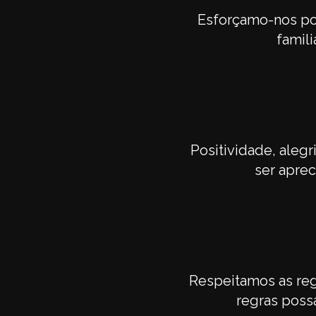
Esforçamo-nos po
famili
Positividade, aleg
ser aprec
Respeitamos as reg
regras possa