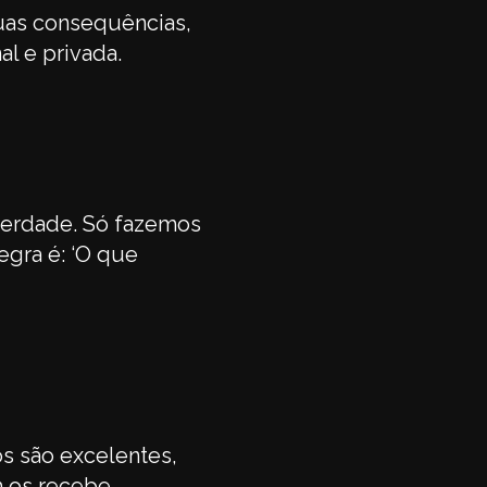
uas consequências,
l e privada.
verdade. Só fazemos
egra é: ‘O que
os são excelentes,
 os recebe.