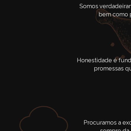
Somos verdadeiram
bem como po
Honestidade é fund
promessas qua
Procuramos a exce
sempre da 