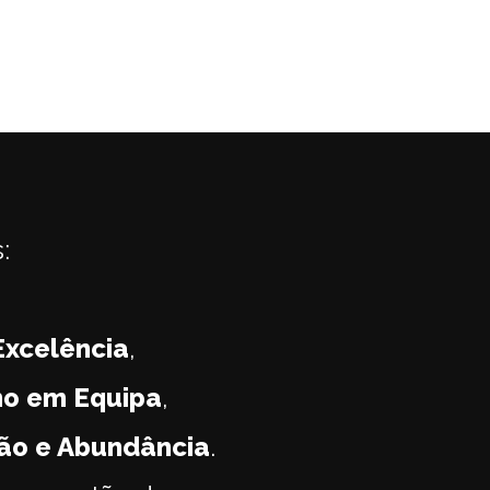
:
Excelência
,
ho em Equipa
,
ão e Abundância
.