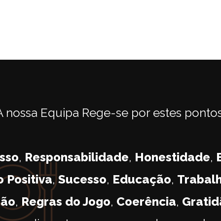
A nossa Equipa Rege-se por estes pontos
sso
,
Responsabilidade
,
Honestidade
,
o
Positiva
,
Sucesso
,
Educação
,
Trabal
são
,
Regras do Jogo
,
Coerência
,
Gratid